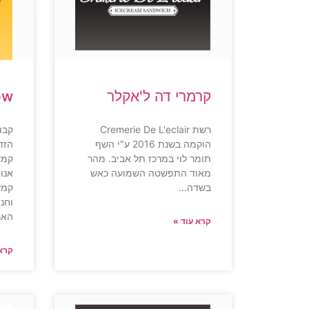
קרמרי דה ל'אקלר
ow
רשת Cremerie De L'eclair
קבו
הוקמה בשנת 2016 ע"י השף
הזד
תומר לוי במרכז תל אביב. מהר
קמע
מאוד התפשטה השמועה כאש
אנו
בשדה…
קמע
האר
קרא עוד »
קרא 