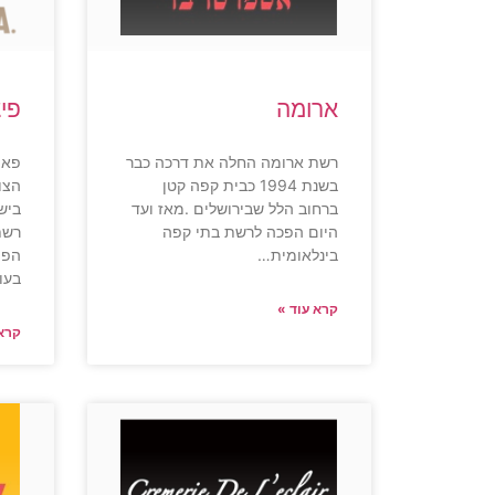
ארומה
פי
רשת ארומה החלה את דרכה כבר
פאפ
בשנת 1994 כבית קפה קטן
הצו
ברחוב הלל שבירושלים .מאז ועד
ביש
היום הפכה לרשת בתי קפה
רשת
בינלאומית…
הפי
בעו
קרא עוד »
קרא 