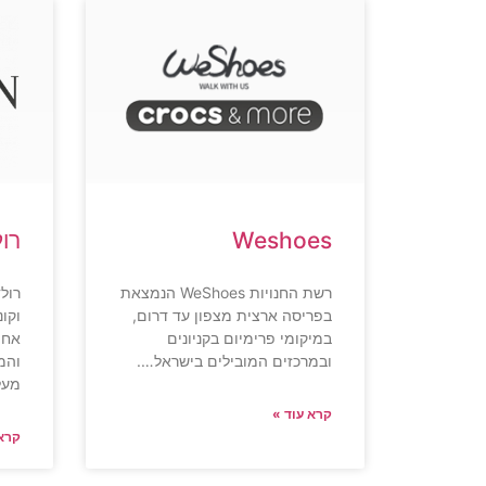
Weshoes
רול
רשת החנויות WeShoes הנמצאת
רול
בפריסה ארצית מצפון עד דרום,
וקו
במיקומי פרימיום בקניונים
אחת
ובמרכזים המובילים בישראל….
והמ
מעל 80 סניפים. לזכי
קרא עוד »
קרא 