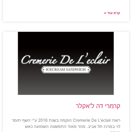
קרא עוד »
קרמרי דה ל'אקלר
רשת Cremerie De L'eclair הוקמה בשנת 2016 ע"י השף תומר
לוי במרכז תל אביב. מהר מאוד התפשטה השמועה כאש