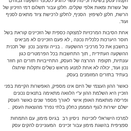
הקמת עסק בשיטת זכיינות עשוי להגיע לסכומי השקעה גבוהים
של עשרות ומאות אלפי שקלים. חלקן עבור תשלום דמי הזיכיון של
הרשת, חלקן לשיפוץ הסניף, לחלקן לרכישת ציוד מתאים לסניף
ועוד.
אחת הסיבות המרכזיות למצוקה כספית של הזכיינים קוראת בשל
חוסר היערכות כלכלית נכונה , לא פעם הזכיינים לא מביאים
בחשבון את כל מרכיבי ההשקעה . בנייה ומיצוב נכון של תכנית
ההשקעה העתידית , תוך התחשבות בכל הפרמטרים כגון
עונתיות, תקופת ההרצה של העסק, התחייבויות תזרים הון חוזר
נכון ועוד, יכולה לא אחת למנוע מראש כשלים ותקלות שיתגלו
בעתיד בתזרים המזומנים בעסק.
כאשר ההון העצמי של היזם אינו מספיק, האפשרות הקיימת בפני
הזכיין היא השלמת ההון ע"י הלוואה מתאימה בתנאים נכונים
ופריסה מותאמת האופן אישי לאורך מספר שנים כאשר העסק
ישלם ישירות לגוף המממן כחלק בלתי נפרד מהוצאות העסק .
למרכז הישראלי לזכיינות ניסיון רב בגיוס מימון, עם התמחות
ספציפית בהשגת מימון עבור זכיינים המעוניינים להקים עסק